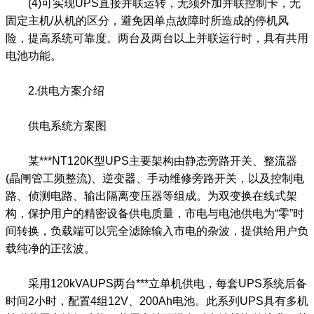
(4)可实现UPS直接并联运转，无须外加并联控制卡，无
固定主机/从机的区分，避免因单点故障时所造成的停机风
险，提高系统可靠度。两台及两台以上并联运行时，具有共用
电池功能。
2.供电方案介绍
供电系统方案图
某***NT120K型UPS主要架构由静态旁路开关、整流器
(晶闸管工频整流)、逆变器、手动维修旁路开关，以及控制电
路、侦测电路、输出隔离变压器等组成。为双变换在线式架
构，保护用户的精密设备供电质量，市电与电池供电为“零”时
间转换，负载端可以完全滤除输入市电的杂波，提供给用户负
载纯净的正弦波。
采用120kVAUPS两台***立单机供电，每套UPS系统后备
时间2小时，配置4组12V、200Ah电池。此系列UPS具有多机