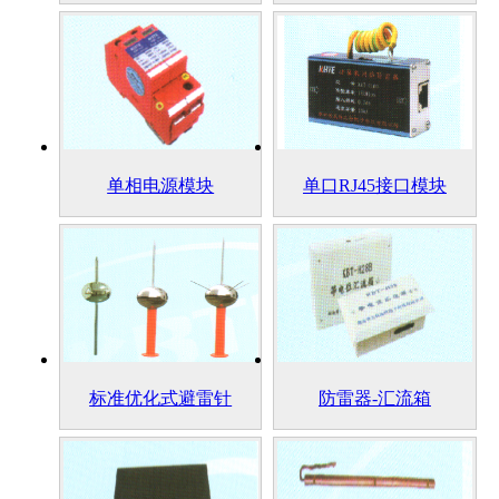
单相电源模块
单口RJ45接口模块
标准优化式避雷针
防雷器-汇流箱