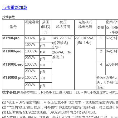
点击重新加载
技术参数
额定容量
插座
稳压
电池模式
密闭式
型号
(国标)
输入范围
输出电压
数量
备用时
(3)
（半
MT500-pro
500VA
148~295VAC
220±10%VAC
1
6-8分钟
(1)
3
(超强模式)
（50±1Hz）
100VA
(2)
1
173～
MT1000-pro
1000VA
2
8-9分钟
(1)
266VAC（标
3
准模式）
200VA
(2)
1
MT1000L-pro
1000VA
4
≥30分
(1)
3
200VA
(2)
1
MT1000S-pro
1000VA
长效机配6A
(1)
3
块，可外接电
200VA
(2)
1
任选。
技术参数:
网络保护端口：RJ45/RJ11;通讯端口：DB－9P;环境温度0℃~40℃;
(1) “稳压＋UPS输出”插座，可保证负载不断电之需求（电池模式输出功率因素
(2) ***立的“稳压”输出插座，可外接打印机或扫描仪等电脑外设，对负载进
(3) L延时机标配B9022电池箱。B9022电池箱内含4节9AH电池。
(4) S效机可选配B9902E电池箱，每个B9022E电池箱内含4节9AH电池，