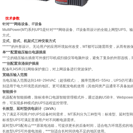
技术参数
针对***网络设备、
IT
设备
MultiPower(MT)
系列
UPS
是针对***网络设备、
IT
设备而设计的全能上网型
UPS
。输
方式。
立式、卧式、机架式三种安装方式
******的外形设计。无论用户的应用环境如何改变，
MT
都可以随需而变，从而有效
单***配置稳压输出电源插座
***立的稳压输出插座可外接打印机或扫描仪等电脑外设，避免了复杂的外部连线
***别配置浪涌保护插座
配备
RJ45/RJ11
网络保护接口，对上网设备进行突波保护。
宽稳压输入范围
当电压输入范围达到
148~294VAC
（超强模式）、频率范围
45~55Hz
，
UPS
仍可通
别适用于电力环境恶劣的地区。更可搭配发电机使用（其他同类产品通常不具备如
智能插卡
机器配有智能插槽，除标准串口电源智能管理模式外，通过选购
USB
卡、
Webpowe
件，可实现多种模式的
UPS
远程监控管理。
长效型、延时型供电设计（
1kVA
）
为了满足不同用户对
UPS
后备时间需求，
MT
系列分为三种型号：标准型、延时型
标准型
UPS
可满足普通用户对不间断电源需求。
延时型
UPS
配有山***原装电池箱，可提供更长的后备时间，适合电力环境恶劣的
长效型
UPS
可外接电池箱，***别适合长时间供电不足的地区使用。