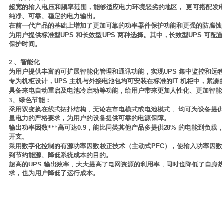
超宽的输入电压和频率范围，能够适应电力环境恶劣的地区，
更可搭配发
纯净、可靠、稳定的电力输出。
在前一代产品的基础上增加了更加可靠的功率器件保护功能和更强的防腐蚀
为用户提供标准型
UPS
和长效型
UPS
两种选择。其中，长效型
UPS
可配
保护时间。
、智能化
2
为用户提供丰富的可扩展智能化管理和通讯功能，实现
UPS
集中监控和远
专为机柜设计，
UPS
主机与外接电池包均可安装在标准的
IT
机柜中，紧凑
具备来电自动重启及电池冷启动等功能，给用户带来更加人性化、更加智能
3、绿色节能：
采用双变换在线式拓扑结构，无论在市电模式或电池模式，
均可为设备提
量电力的严格要求，为用户的设备提供可靠的电源保障。
输出功率因数***高可达
0.9
，能比同类其他产品多提供
28%
的电能到负载
开支。
采用数字化控制的有源功率因数校正技术（主动式
PFC
），使输入功率因
到节约能源、降低系统成本的目的。
超高的
UPS
输出效率，大大提高了电网资源的利用率，同时也降低了自身
求，也为用户降低了运行成本。