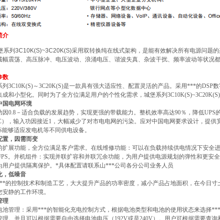
简介
堡系列
3C10K(S)~3C20K(S)
采用双转换纯在线式架构，是能有效解决所有电源问题的
减幅震荡、高压脉冲、电压波动、浪涌电压、谐波失真、杂波干扰、频率波动等状况
参数
系列3
C10K(S)
～
3C20K(S)
是一款具有强大适应性、配置灵活的产品。采用***的
DSP
数
集成和小型化。同时为了全方位满足用户的个性化需求，城堡系列3
C10K(S)~3C20K(S)
中国电网环境
功因
0.8
－适合负载的发展趋势，实现更强的带载能力。整机效率高达
90
％，降低
UPS
C
），输入功因接近
1
，大幅减少了对市电电网的污染。应对中国电网要求设计，提供
S
能够适应发电机等不同供电设备。
配置，因需而变
的扩展功能，全方位满足客户需求。在线维修功能：可以在负载持续供电情况下安全
UPS
。并机组件：实现并联扩容和并联冗余功能，为用户提供电源规划的弹性和更安全
为用户提供隔离保护。
*
具体配置请联系山***公司各分公司业务人员
化，低噪音
***的控制技术和制造工艺，大大提升产品的功率密度，减小产品占地面积，在今日
您安静的工作环境。
管理
电池管理：采用***的智能化充电控制方式，根据电池类型和电池的使用状态来选择*
管理。并且可以根据需要自由选择电池电压（
192V
或是
240V
）。用户可根据需要查询