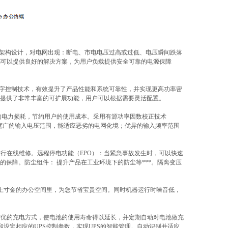
架构设计，对电网出现：断电、市电电压过高或过低、电压瞬间跌落
都可以提供良好的解决方案，为用户负载提供安全可靠的电源保障
字控制技术，有效提升了产品性能和系统可靠性，并实现更高功率密
提供了非常丰富的可扩展功能，用户可以根据需要灵活配置。
的电力损耗，节约用户的使用成本。采用有源功率因数校正技术
宽广的输入电压范围，能适应恶劣的电网化境；优异的输入频率范围
进行在线维修。远程停电功能（
EPO
）：当紧急事故发生时，可以快速
的保障。防尘组件：
提升产品在工业环境下的防尘等***。隔离变压
寸土寸金的办公空间里，为您节省宝贵空间。同时机器运行时噪音低，
**优的充电方式，使电池的使用寿命得以延长，并定期自动对电池做充
和设定相应的
UPS
控制参数，实现
UPS
的智能管理。自动识别并适应