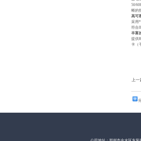
50/60
晰的
高可
采用*
符合
I
丰富
提供
R
卡（
上一
公司地址：郑州市金水区东风路18号