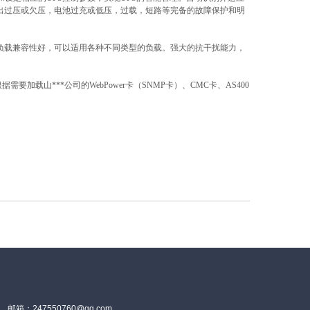
出过压或欠压，电池过充或低压，过载，短路等完备的故障保护和明
负载兼容性好，可以适用各种不同类型的负载。强大的抗干扰能力，
据需要加载山***公司的
WebPower
卡（
SNMP
卡）、
CMC
卡、
AS400
箱：247550760@qq.com