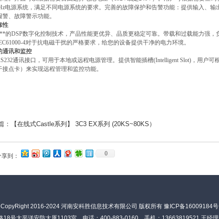
Hz
电源系统，满足不同电源系统的要求。完善的故障保护和告警功能：提供输入、输
报警、故障警示功能。
靠性
**的
DSP
数字化控制技术，产品性能更优异、品质更稳定可靠。带载和过载能力强，
EC61000-4
对于抗电磁干扰的严格要求，给您的设备提供干净的电力环境。
的通讯和监控
S232
通讯接口，可用于本地或远程电源管理。提供智能插槽
(Intelligent Slot)
，用户可根
干接点卡）来实现远程管理和监控功能。
篇：
【在线式Castle系列】 3C3 EX系列 (20KS~80KS）
0
分享到：
CopyRight 2016-2024
河南安科胜信息技术有限公司
版权所有
豫ICP备16009184号
太平洋安防大厦1103室 电话：400-883-0160 手机：13663819521 王经理 邮