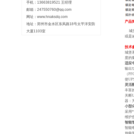
手机：13663819521 王经理
邮箱：247550760@qq.com
网址：www.hnaksdq.com
产品
地址：郑州市金水区东风路18号太平洋安防
城
大厦1103室
或是
技术
城堡
度的
适应
输出
（
PF
使
UP
灵活
丰富
关断
器：
小型
采用
维护
智能
智能
放电