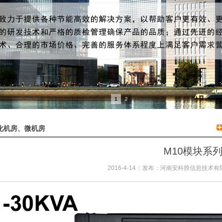
1
2
化机房、微机房
M10模块系
2016-4-14
|
发布：
河南安科胜信息技术有