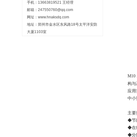
手机：13663819521 王经理
邮箱：247550760@qq.com
网址：www.hnaksdq.com
地址：郑州市金水区东风路18号太平洋安防
大厦1103室
M1
构与
应用
中小
主要
◆节
◆在
◆分