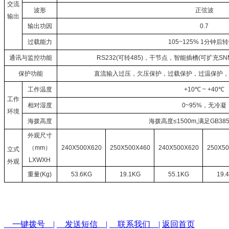
交流
波形
正弦波
输出
输出功因
0.7
过载能力
105~125% 1分钟后
通讯与监控功能
RS232(可转485)，干节点，智能插槽(可扩充
保护功能
直流输入过压，欠压保护，过载保护，过温保护，
工作温度
+10℃ ~ +40℃
工作
相对湿度
0~95%，无冷凝
环境
海拨高度
海拨高度≤1500m,满足GB385
外观尺寸
（mm）
240X500X620
250X500X460
240X500X620
250X50
立式
LXWXH
外观
重量(Kg)
53.6KG
19.1KG
55.1KG
19.
一键拨号 |
发送短信 |
联系我们 |
返回首页