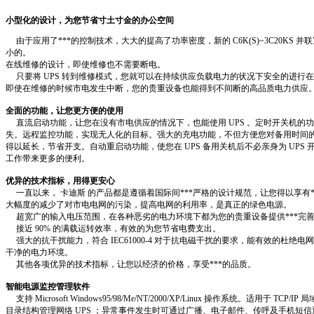
小型化的设计，为您节省寸土寸金的办公空间
由于应用了***的控制技术，大大的提高了功率密度，新的
C6K(S)~3C20KS
并联
小的。
在线维修的设计，即使维修也不需要断电。
只要将
UPS
转到维修模式，您就可以在持续供应负载电力的状况下安全的进行在
即使在维修的时候市电发生中断，您的贵重设备也能得到不间断的高品质电力供应
全面的功能，让您更方便的使用
直流启动功能，让您在没有市电供应的情况下，也能使用
UPS
。定时开关机的功
失。远程监控功能，实现无人化的目标。强大的充电功能，不但方便您对备用时间
得以延长，节省开支。自动重启动功能，使您在
UPS
备用关机后不必亲身为
UPS
工作带来更多的便利。
优异的技术指标，用得更安心
一直以来，
卡迪斯
的产品都是遵循着国际间***严格的设计规范，让您得以享有*
大幅度的减少了对市电电网的污染，提高电网的利用率，是真正的绿色电源。
超宽广的输入电压范围，在各种恶劣的电力环境下都为您的贵重设备提供***完
接近
90%
的满载运转效率，有效的为您节省电费支出。
强大的抗干扰能力，符合
IEC61000-4
对于抗电磁干扰的要求，能有效的杜绝电网
干净的电力环境。
其他各项优异的技术指标，让您以经济的价格，享受***的品质。
智能电源监控管理软件
支持
Microsoft Windows95/98/Me/NT/2000/XP/Linux
操作系统。适用于
TCP/IP
局
目录结构管理网络
UPS
；异常事件发生时可通过广播、电子邮件、传呼及手机短信