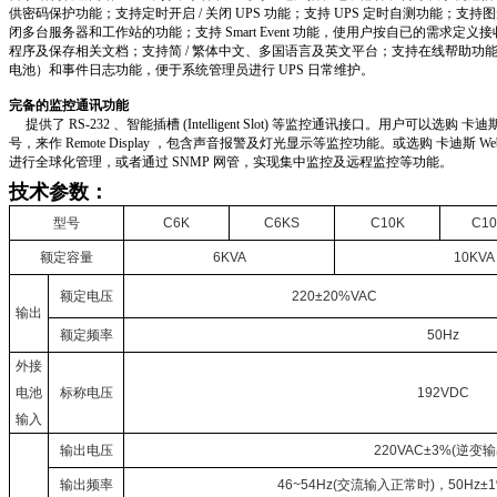
供密码保护功能；支持定时开启
/
关闭
UPS
功能；支持
UPS
定时自测功能；支持图
闭多台服务器和工作站的功能；支持
Smart Event
功能，使用户按自已的需求定义接
程序及保存相关文档；支持简
/
繁体中文、多国语言及英文平台；支持在线帮助功
电池）和事件日志功能，便于系统管理员进行
UPS
日常维护。
完备的监控通讯功能
提供了
RS-232
、智能插槽
(Intelligent Slot)
等监控通讯接口。用户可以选购
卡迪
号，来作
Remote Display
，包含声音报警及灯光显示等监控功能。或选购
卡迪斯
We
进行全球化管理，或者通过
SNMP
网管，实现集中监控及远程监控等功能。
技术参数：
型号
C6K
C6KS
C10K
C10
额定容量
6KVA
10KVA
额定电压
220±20%VAC
输出
额定频率
50Hz
外接
电池
标称电压
192VDC
输入
输出电压
220VAC±3%(逆变输
输出频率
46~54Hz(交流输入正常时)，50Hz