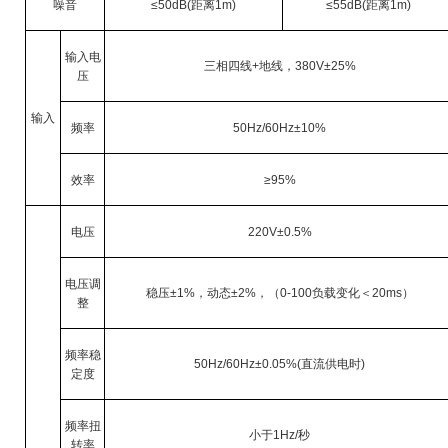
噪音
≤50dB(
距离
1m)
≤55dB(
距离
1m)
输入电
三相四线
+
地线，
380V±25%
压
输入
频率
50Hz/60Hz±10%
效率
≥95%
电压
220V±0.5%
电压调
稳压
±1%
，动态
±2%
，（
0-100
负载变化＜
20ms
）
整
频率稳
50Hz/60Hz±0.05%(
直流供电时
)
定度
频率扭
小于
1Hz/
秒
转率