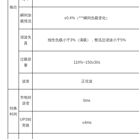
输出
瞬间加
±0.4%
（
***
瞬间负载变化）
载情况
谐波失
线性负载小于
3%
（满载），整流总谐波小于
5%
真
过载容
110%~150≥30s
量
波形
正弦波
市电转
0ms
逆变
转换
时间
UPS
转
≤4ms
旁路