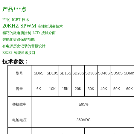
产品***点
***的
IGBT
技术
20KHZ SPWM
高性能调变技术
精巧的微电脑控制
LCD
接触介面
智能化短路保护功能
有电源历史记录的警报设计
RS232
智能通讯接口
技术参数：
型号
SD6S
SD10S
SD15S
SD20S
SD30S
SD40S
SD50S
SD60
容量
6K
10K
15K
20K
30K
40K
50K
60K
整机效率
≥95%
电池电压
360VDC