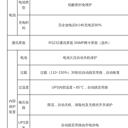
电池类
铅酸密封免维护
型
电池
充电时
完全放电后
8
小时充电至
90%
间
通讯界面
RS232
通讯界面
SNMP
网卡界面（选件）
电池
电池欠压自动关机保护
过载
过载（
110~150%
）
30
秒后自动跳至旁路，自动恢复
过温度
UPS
内部温度＞
85°C
，自动跳至旁路
内部
输出短
限流，自动关机，保险丝及无熔丝开关保护
保护
路
装置
UPS
异
自动跳至旁路由市电供电